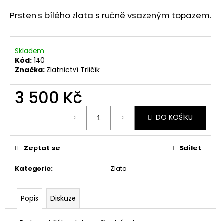
a
Prsten s bílého zlata s ručně vsazeným topazem.
j
í
t
Skladem
Kód:
140
?
Značka:
Zlatnictví Trličík
3 500 Kč
Měrná
HLEDAT
DO KOŠÍKU
cena:
Zeptat se
Sdílet
D
o
Kategorie
:
Zlato
p
o
Popis
Diskuze
r
u