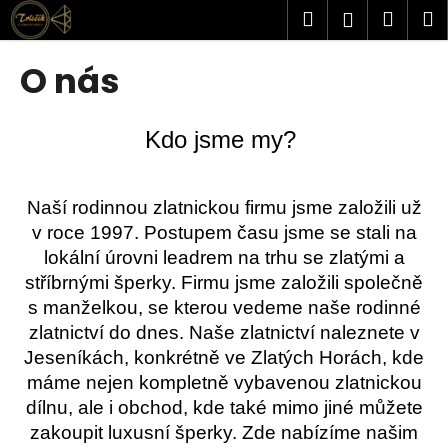
K
Přejít
Hledat
Náku
M
Přihlášen
na
o
obsah
Zpět
Zpět
košík
š
O nás
í
C
k
o
Kdo jsme my?
p
o
Naší rodinnou zlatnickou firmu jsme založili už
t
v roce 1997. Postupem času jsme se stali na
ř
lokální úrovni leadrem na trhu se zlatými a
e
stříbrnými šperky. Firmu jsme založili společně
b
s manželkou, se kterou vedeme naše rodinné
u
zlatnictví do dnes. Naše zlatnictví naleznete v
j
Jeseníkách, konkrétně ve Zlatých Horách, kde
e
máme nejen kompletně vybavenou zlatnickou
t
dílnu, ale i obchod, kde také mimo jiné můžete
e
zakoupit luxusní šperky. Zde nabízíme našim
n