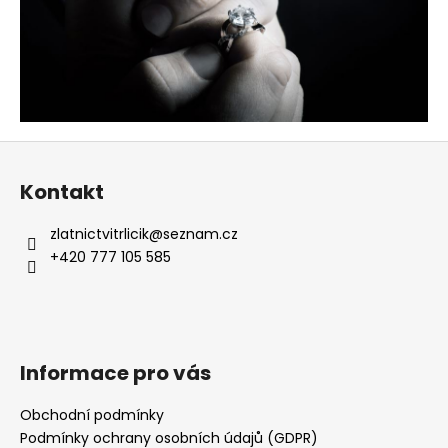
č
u
j
e
m
e
Z
SNUBNÍ
PRSTENY
á
S
Kontakt
p
BRILIANTY
a
15
zlatnictvitrlicik
@
seznam.cz
990
t
+420 777 105 585
Kč
í
Informace pro vás
Obchodní podmínky
Podmínky ochrany osobních údajů (GDPR)