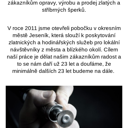
zákazníkům opravy, výrobu a prodej zlatých a
a
stříbrných šperků.
j
í
t
V roce 2011 jsme otevřeli pobočku v okresním
městě Jeseník, která slouží k poskytování
?
zlatnických a hodinářských služeb pro lokální
návštěvníky z města a blízkého okolí. Cílem
naší práce je dělat našim zákazníkům radost a
to se nám daří už 23 let a doufáme, že
HLEDAT
minimálně dalších 23 let budeme na dále.
D
o
p
o
r
u