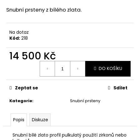
a
Snubní prsteny z bílého zlata.
j
í
t
Na dotaz
Kód:
218
?
14 500 Kč
Měrná
DO KOŠÍKU
cena:
HLEDAT
Zeptat se
Sdílet
D
Kategorie
:
Snubní prsteny
o
p
o
Popis
Diskuze
r
u
Snubní bílé zlato profil pulkulatý použití zirkonů nebo