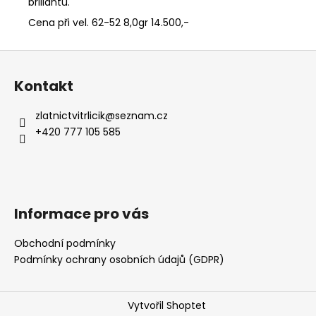
č
briliantů.
u
Cena při vel. 62-52 8,0gr 14.500,-
j
e
Z
m
á
e
Kontakt
p
SNUBNÍ
a
zlatnictvitrlicik
@
seznam.cz
PRSTENY
t
BÍLÉ
+420 777 105 585
ZLATO
í
13
990
Kč
Informace pro vás
Obchodní podmínky
Podmínky ochrany osobních údajů (GDPR)
Vytvořil Shoptet