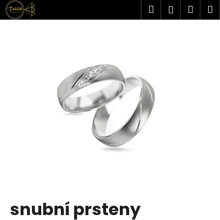
K
Přejít
Hledat
Náku
M
Přihlášen
na
o
obsah
Zpět
Zpět
košík
š
í
C
k
o
p
o
t
ř
e
b
u
j
e
t
snubní prsteny
e
n